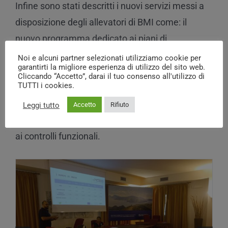
Infine sono stati descritti i nuovi servizi messi a
disposizione degli allevatori di BMI come: il
nuovo programma dedicato ai piani di
accoppiamo ANASB-PAC, grazie al quale è
Noi e alcuni partner selezionati utilizziamo cookie per
garantirti la migliore esperienza di utilizzo del sito web.
possibile creare piani di accoppiamento specifici
Cliccando “Accetto”, darai il tuo consenso all'utilizzo di
TUTTI i cookies.
per il singolo allevamento, la nuova elaborazione
annuale finalizzata a fornire un report aziendale
Accetto
Rifiuto
Leggi tutto
dell’andamento genomico di ogni azienda iscritta
ai controlli funzionali.