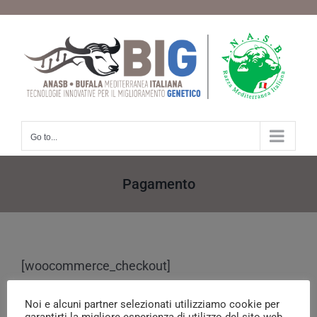
Skip
to
content
Go to...
Pagamento
[woocommerce_checkout]
Noi e alcuni partner selezionati utilizziamo cookie per