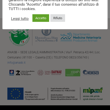
garantirti la migliore esperienza di utilizzo del sito web.
Cliccando “Accetto”, darai il tuo consenso all'utilizzo di
TUTTI i cookies.
Accetto
Rifiuto
Leggi tutto
ANASB – SEDE LEGALE/AMMINISTRATIVA | Via F. Petrarca 42/44 | Loc.
Centurano | 81100 – Caserta (CE) | TELEFONO 0823/356743 |
info@anasb.it